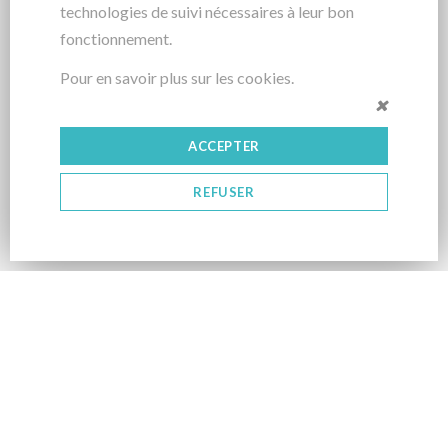
technologies de suivi nécessaires à leur bon
fonctionnement.
Pour en savoir plus sur les cookies.
ACCEPTER
REFUSER
CONTACT
06 02 17 61 24
jc.sales@slconcept-realisation.fr
167 rue Paradis13006 Marseille