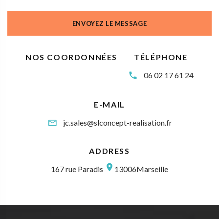
ENVOYEZ LE MESSAGE
NOS COORDONNÉES
TÉLÉPHONE
06 02 17 61 24
E-MAIL
jc.sales@slconcept-realisation.fr
ADDRESS
167 rue Paradis
13006Marseille