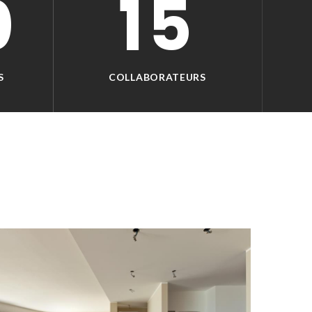
0
15
S
COLLABORATEURS