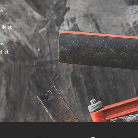
la
lle et
ns
il et