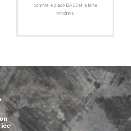
comme le placo BA13 et la laine
minérale.
T
ion
vice