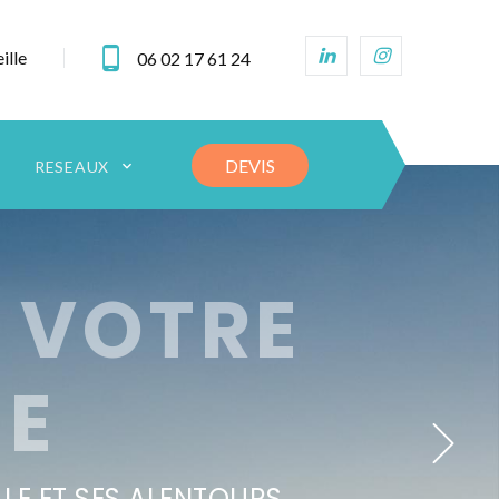
ille
06 02 17 61 24
DEVIS
RESEAUX
 VOTRE
IE
LE ET SES ALENTOURS